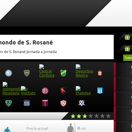
mondo de S. Rosané
do de S. Rosané jornada a jornada
Todo
0
Precio actual:
cm