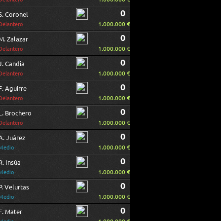
0
S. Coronel
1.000.000 €
Delantero
0
M. Zalazar
1.000.000 €
Delantero
0
J. Candia
1.000.000 €
Delantero
0
F. Aguirre
1.000.000 €
Delantero
0
L. Brochero
1.000.000 €
Delantero
0
A. Juárez
1.000.000 €
Medio
0
R. Insúa
1.000.000 €
Medio
0
P. Velurtas
1.000.000 €
Medio
0
F. Mater