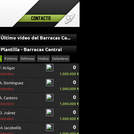
Contacto
Último video del Barracas Central
Plantilla - Barracas Central
s
Porteros
Defensas
Medios
Delanteros
0
F. Krüger
1.000.000 €
Delantero
0
A. Domínguez
1.000.000 €
Delantero
0
A. Cantero
1.000.000 €
Delantero
0
D. Juárez
1.000.000 €
Delantero
0
M. Iacobellis
1.000.000 €
Delantero