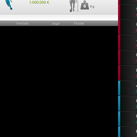
1.000.000 €
0
Kg
Partido
Jugó
Titular
0