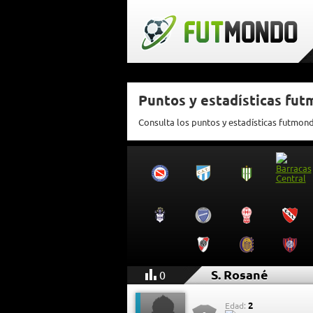
Puntos y estadísticas fut
Consulta los puntos y estadísticas futmon
S. Rosané
0
2
Edad: