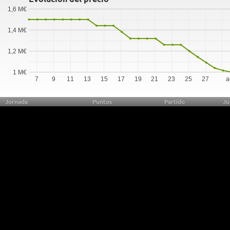
1,6 M€
1,4 M€
1,2 M€
1 M€
7
9
11
13
15
17
19
21
23
25
27
a
Jornada
Puntos
Partido
Ju