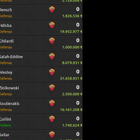
2.128.008 €
Defensa
0
Rensch
1.826.536 €
Defensa
0
Ndicka
19.952.977 €
Defensa
0
Ghilardi
1.000.000 €
Defensa
0
Salah-Eddine
8.079.931 €
Defensa
0
Wesley
31.658.951 €
Defensa
0
Ziolkowski
2.500.000 €
Defensa
0
Koulierakis
16.161.208 €
Defensa
0
Gollini
1.740.624 €
Portero
0
Svilar