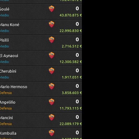
0
Soulé
43.870.875 €
Medio
0
Manu Koné
22.990.830 €
Medio
0
Pisilli
2.716.512 €
Medio
0
El Aynaoui
12.300.582 €
Medio
0
Cherubini
1.917.051 €
Medio
0
Mario Hermoso
3.858.603 €
Defensa
0
Angeliño
11.793.115 €
Defensa
0
Mancini
22.089.179 €
Defensa
0
Kumbulla