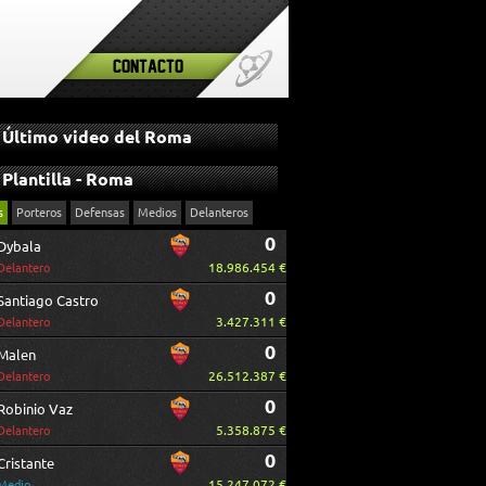
Contacto
Último video del Roma
Plantilla - Roma
s
Porteros
Defensas
Medios
Delanteros
0
Dybala
18.986.454 €
Delantero
0
Santiago Castro
3.427.311 €
Delantero
0
Malen
26.512.387 €
Delantero
0
Robinio Vaz
5.358.875 €
Delantero
0
Cristante
15.247.072 €
Medio