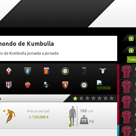
tmondo de Kumbulla
do de Kumbulla jornada a jornada
Todo
a
185
Precio actual:
cm
2.128.008 €
77
Kg