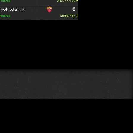
24.577.159 €
Portero
0
Devis Vásquez
1.649.752 €
Portero