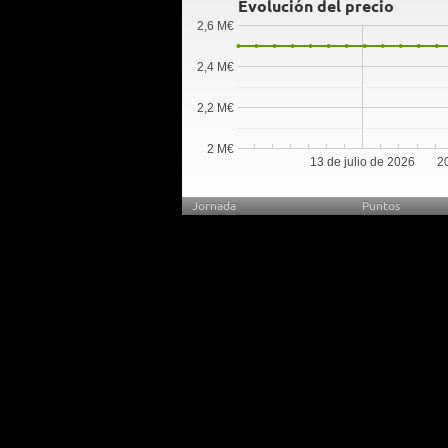
Evolución del precio
2,6 M€
2,4 M€
2,2 M€
2 M€
13 de julio de 2026
20
Jornada
Puntos