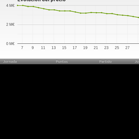
4 M€
2 M€
0 M€
7
9
11
13
15
17
19
21
23
25
27
Jornada
Puntos
Partido
Ju