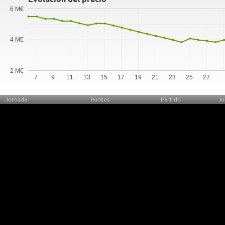
6 M€
4 M€
2 M€
7
9
11
13
15
17
19
21
23
25
27
Jornada
Puntos
Partido
Ju