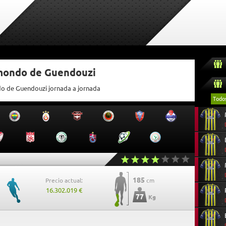
tmondo de Guendouzi
do de Guendouzi jornada a jornada
Todo
185
Precio actual:
cm
16.302.019 €
77
Kg