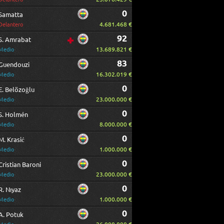
0
Samatta
4.681.468 €
Delantero
92
S. Amrabat
13.689.821 €
Medio
83
Guendouzi
16.302.019 €
Medio
0
E. Belözoğlu
23.000.000 €
Medio
0
S. Holmén
8.000.000 €
Medio
0
M. Krasić
1.000.000 €
Medio
0
Cristian Baroni
23.000.000 €
Medio
0
R. Nıyaz
1.000.000 €
Medio
0
A. Potuk