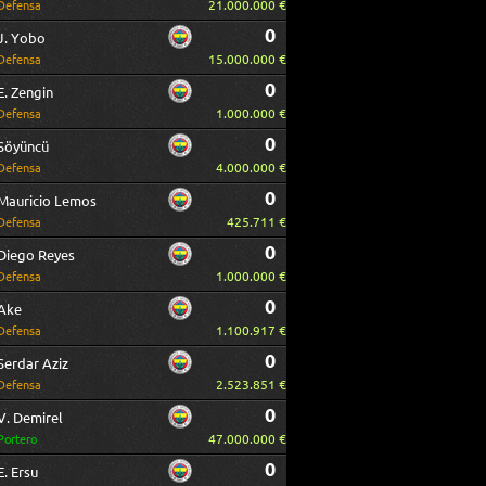
21.000.000 €
Defensa
0
J. Yobo
15.000.000 €
Defensa
0
E. Zengin
1.000.000 €
Defensa
0
Söyüncü
4.000.000 €
Defensa
0
Mauricio Lemos
425.711 €
Defensa
0
Diego Reyes
1.000.000 €
Defensa
0
Ake
1.100.917 €
Defensa
0
Serdar Aziz
2.523.851 €
Defensa
0
V. Demirel
47.000.000 €
Portero
0
E. Ersu