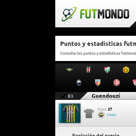
Puntos y estadísticas fu
Consulta los puntos y estadísticas futmon
Guendouzi
83
27
Edad:
Medio
Evolución del precio