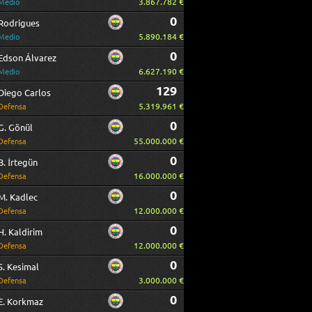
3.867.782 €
Medio
0
Rodrigues
5.890.184 €
Medio
0
Edson Álvarez
6.627.190 €
Medio
129
Diego Carlos
5.319.961 €
Defensa
0
G. Gönül
55.000.000 €
Defensa
0
B. İrtegün
16.000.000 €
Defensa
0
M. Kadlec
12.000.000 €
Defensa
0
H. Kaldirim
12.000.000 €
Defensa
0
S. Kesimal
3.000.000 €
Defensa
0
E. Korkmaz