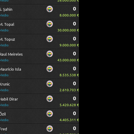
26.000.000 €
Medio
0
S. Şahin
8.000.000 €
Medio
0
M. Topal
30.000.000 €
Medio
0
M. Topuz
9.000.000 €
Medio
0
Raul Meireles
43.000.000 €
Medio
0
Mauricio Isla
8.535.538 €
Medio
0
Krunic
2.610.703 €
Medio
0
Nabil Dirar
5.420.628 €
Medio
0
Özil
4.405.311 €
Medio
0
Fred