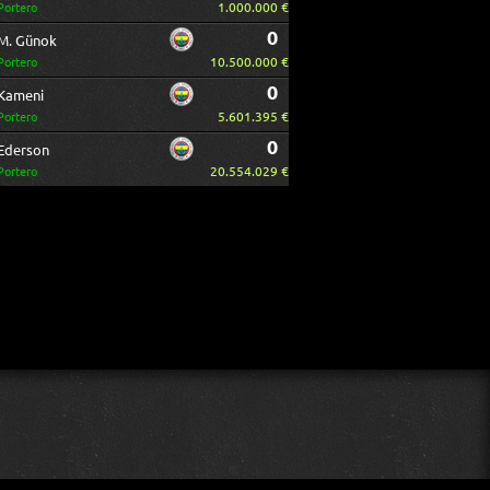
1.000.000 €
Portero
0
M. Günok
10.500.000 €
Portero
0
Kameni
5.601.395 €
Portero
0
Ederson
20.554.029 €
Portero