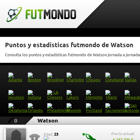
Puntos y estadísticas futmondo de Watson
Consulta los puntos y estadísticas futmondo de Watson jornada a jornada
Watson
0
Precio actual:
23
Edad:
0
6.287.709 €