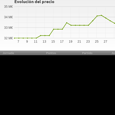
Evolución del precio
35 M€
34 M€
33 M€
32 M€
7
9
11
13
15
17
19
21
23
25
27
Jornada
Puntos
Partido
Ju