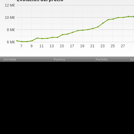
12 M€
10 M€
8 M€
6 M€
7
9
11
13
15
17
19
21
23
25
27
Jornada
Puntos
Partido
Ju