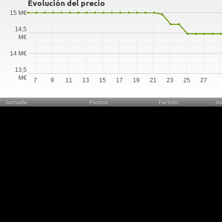
Evolución del precio
15 M€
14,5
M€
14 M€
13,5
M€
7
9
11
13
15
17
19
21
23
25
27
Jornada
Puntos
Partido
Ju