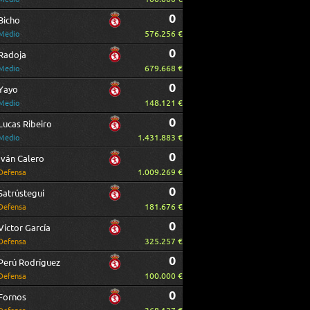
0
Bicho
576.256 €
Medio
0
Radoja
679.668 €
Medio
0
Yayo
148.121 €
Medio
0
Lucas Ribeiro
1.431.883 €
Medio
0
Iván Calero
1.009.269 €
Defensa
0
Satrústegui
181.676 €
Defensa
0
Víctor García
325.257 €
Defensa
0
Perú Rodríguez
100.000 €
Defensa
0
Fornos