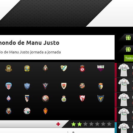
tmondo de Manu Justo
do de Manu Justo jornada a jornada
Todo