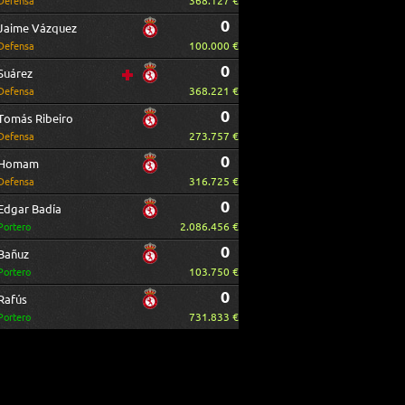
368.127 €
Defensa
0
Jaime Vázquez
100.000 €
Defensa
0
Suárez
368.221 €
Defensa
0
Tomás Ribeiro
273.757 €
Defensa
0
Homam
316.725 €
Defensa
0
Edgar Badía
2.086.456 €
Portero
0
Bañuz
103.750 €
Portero
0
Rafús
731.833 €
Portero