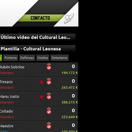
Contacto
Último video del Cultural Leonesa
Plantilla - Cultural Leonesa
s
Porteros
Defensas
Medios
Delanteros
0
Rubén Sobrino
194.172 €
Delantero
0
Tresaco
265.472 €
Delantero
0
Manu Justo
386.215 €
Delantero
0
Collado
253.649 €
Delantero
0
Maestre
100.000 €
Medio