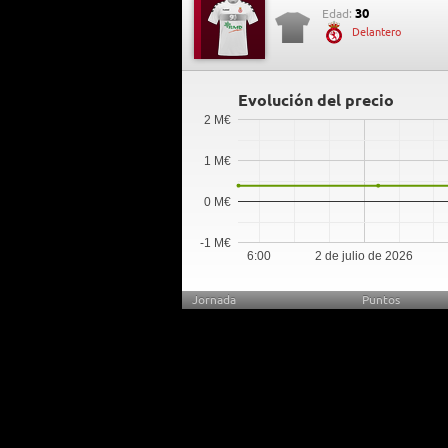
30
Edad:
Delantero
Evolución del precio
2 M€
1 M€
0 M€
-1 M€
6:00
2 de julio de 2026
Jornada
Puntos