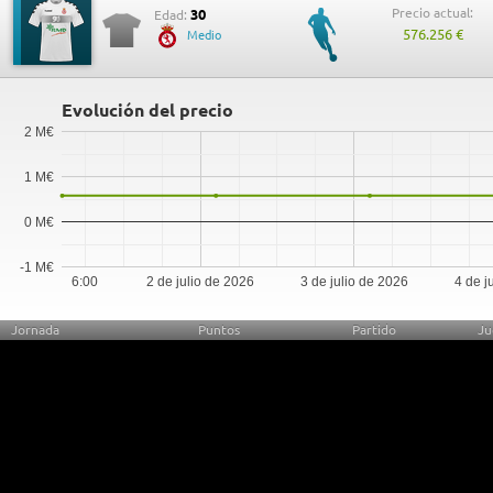
Precio actual:
30
Edad:
576.256 €
Medio
Evolución del precio
2 M€
1 M€
0 M€
-1 M€
6:00
2 de julio de 2026
3 de julio de 2026
4 de j
Jornada
Puntos
Partido
Ju