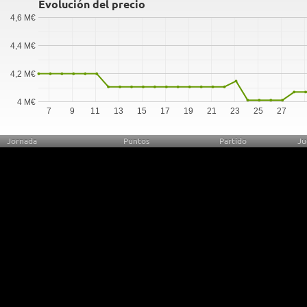
Evolución del precio
4,6 M€
4,4 M€
4,2 M€
4 M€
7
9
11
13
15
17
19
21
23
25
27
Jornada
Puntos
Partido
Ju