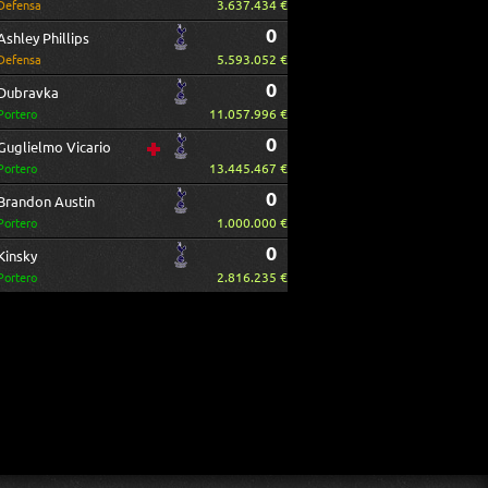
3.637.434 €
Defensa
0
Ashley Phillips
5.593.052 €
Defensa
0
Dubravka
11.057.996 €
Portero
0
Guglielmo Vicario
13.445.467 €
Portero
0
Brandon Austin
1.000.000 €
Portero
0
Kinsky
2.816.235 €
Portero