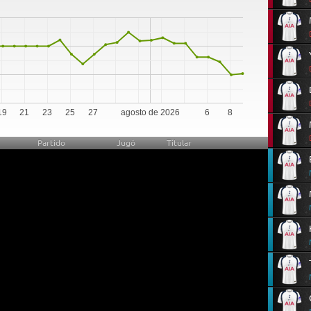
0
19
21
23
25
27
agosto de 2026
6
8
Partido
Jugó
Titular