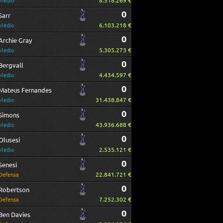
8.518.269 €
Medio
0
Sarr
6.103.218 €
Medio
0
Archie Gray
5.305.273 €
Medio
0
Bergvall
4.434.597 €
Medio
0
Mateus Fernandes
31.438.847 €
Medio
0
Simons
43.936.688 €
Medio
0
Olusesi
2.535.121 €
Medio
0
Senesi
22.841.721 €
Defensa
0
Robertson
7.252.302 €
Defensa
0
Ben Davies