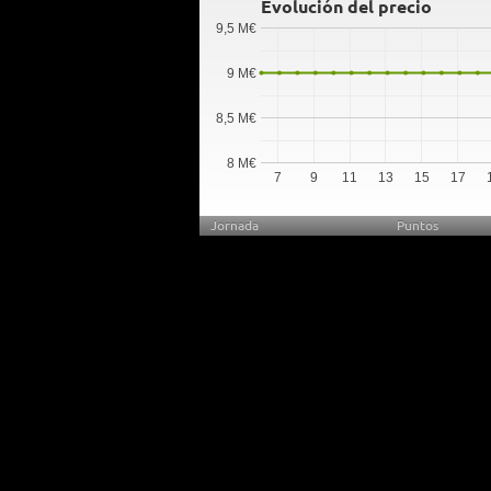
Evolución del precio
9,5 M€
9 M€
8,5 M€
8 M€
7
9
11
13
15
17
Jornada
Puntos