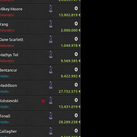
0
Mikey Moore
13.902.819 €
Delantero
0
Yang
2.000.000 €
Delantero
0
Dane Scarlett
1.049.978 €
Delantero
0
Mathys Tel
9.569.585 €
Delantero
0
Bentancur
9.422.992 €
Medio
0
Maddison
27.752.575 €
Medio
0
Kulusevski
13.431.019 €
Medio
0
Tonali
28.289.258 €
Medio
0
Gallagher