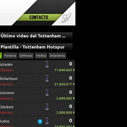
Contacto
Último video del Tottenham Hotspur
Plantilla - Tottenham Hotspur
s
Porteros
Defensas
Medios
Delanteros
0
Solanke
11.840.665 €
Delantero
0
Richarlison
21.620.017 €
Delantero
0
Solomon
2.698.082 €
Delantero
0
Odobert
2.000.000 €
Delantero
0
Kudus
24.835.741 €
Delantero