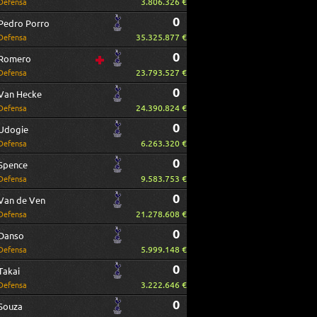
3.806.326 €
Defensa
0
Pedro Porro
35.325.877 €
Defensa
0
Romero
23.793.527 €
Defensa
0
Van Hecke
24.390.824 €
Defensa
0
Udogie
6.263.320 €
Defensa
0
Spence
9.583.753 €
Defensa
0
Van de Ven
21.278.608 €
Defensa
0
Danso
5.999.148 €
Defensa
0
Takai
3.222.646 €
Defensa
0
Souza