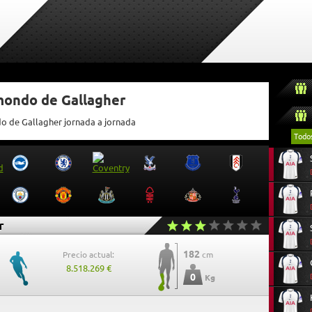
mondo de Gallagher
do de Gallagher jornada a jornada
Todo
r
182
Precio actual:
cm
8.518.269 €
0
Kg