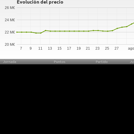
Evolución del precio
26 M€
24 M€
22 M€
20 M€
7
9
11
13
15
17
19
21
23
25
27
ago
Jornada
Puntos
Partido
Ju