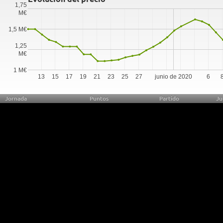
1,75
M€
1,5 M€
1,25
M€
1 M€
13
15
17
19
21
23
25
27
junio de 2020
6
Jornada
Puntos
Partido
Ju