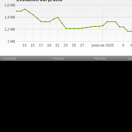
1,6 M€
1,4 M€
1,2 M€
1 M€
13
15
17
19
21
23
25
27
junio de 2020
6
Jornada
Puntos
Partido
Ju