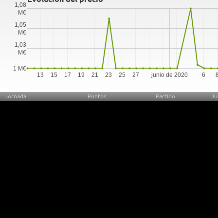
1,08
M€
1,05
M€
1,03
M€
1 M€
13
15
17
19
21
23
25
27
junio de 2020
6
Jornada
Puntos
Partido
Ju