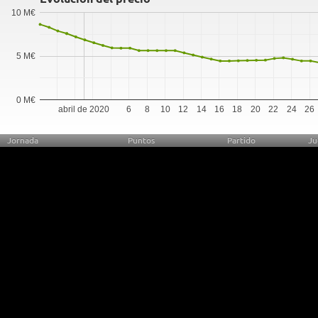
10 M€
5 M€
0 M€
abril de 2020
6
8
10
12
14
16
18
20
22
24
26
Jornada
Puntos
Partido
Ju