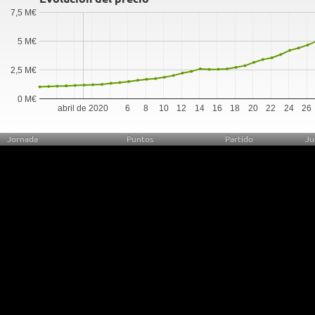
7,5 M€
5 M€
2,5 M€
0 M€
abril de 2020
6
8
10
12
14
16
18
20
22
24
26
Jornada
Puntos
Partido
Ju