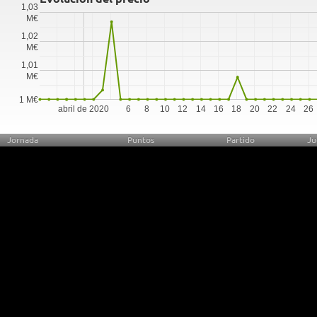
1,03
M€
1,02
M€
1,01
M€
1 M€
abril de 2020
6
8
10
12
14
16
18
20
22
24
26
Jornada
Puntos
Partido
Ju