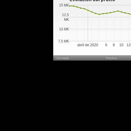
15 M€
12,5
M€
10 M€
7,5 M€
abril de 2020
6
8
10
12
Jornada
Puntos