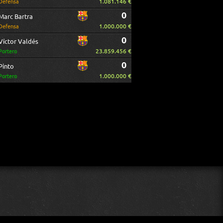
1.081.146 €
Defensa
0
Marc Bartra
1.000.000 €
Defensa
0
Víctor Valdés
23.859.456 €
Portero
0
Pinto
1.000.000 €
Portero