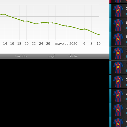
0
14
16
18
20
22
24
26
mayo de 2020
6
8
10
Partido
Jugó
Titular