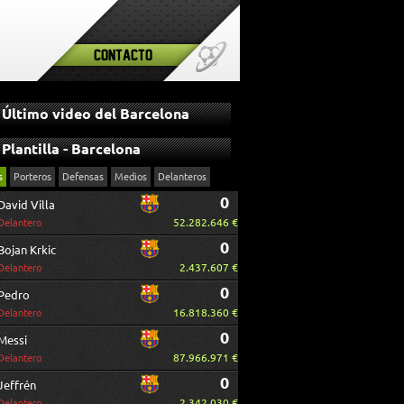
Contacto
Último video del Barcelona
Plantilla - Barcelona
s
Porteros
Defensas
Medios
Delanteros
0
David Villa
52.282.646 €
Delantero
0
Bojan Krkic
2.437.607 €
Delantero
0
Pedro
16.818.360 €
Delantero
0
Messi
87.966.971 €
Delantero
0
Jeffrén
2.342.030 €
Delantero