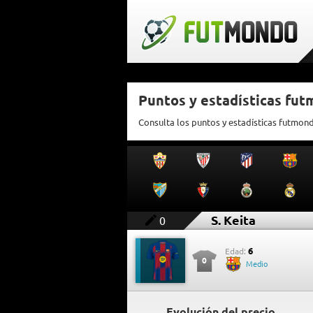
Puntos y estadísticas fut
Consulta los puntos y estadísticas futmond
S. Keita
0
6
Edad:
0
Medio
Evolución del precio