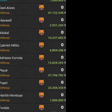
1.000.000 €
Medio
0
Dani Alves
41.155.548 €
Defensa
0
Maxwell
2.931.204 €
Defensa
0
Abidal
14.237.683 €
Defensa
0
Gabriel Milito
6.804.286 €
Defensa
0
Adriano Correia
13.029.295 €
Defensa
0
Piqué
37.796.785 €
Defensa
0
Puyol
23.304.350 €
Defensa
0
Martín Montoya
1.000.000 €
Defensa
0
Fontás