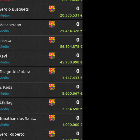
0
Sergio Busquets
20.385.531 €
Medio
0
Mascherano
21.454.328 €
Medio
0
Iniesta
56.504.878 €
Medio
0
Xavi
45.988.998 €
Medio
0
Thiago Alcántara
1.147.433 €
Medio
0
S. Keita
8.600.667 €
Medio
0
Afellay
2.264.698 €
Medio
0
Jonathan dos Santos
1.000.000 €
Medio
0
Sergi Roberto