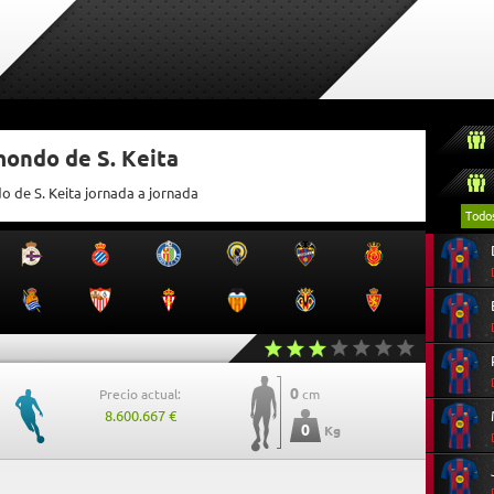
mondo de S. Keita
o de S. Keita jornada a jornada
Todo
0
Precio actual:
cm
8.600.667 €
0
Kg