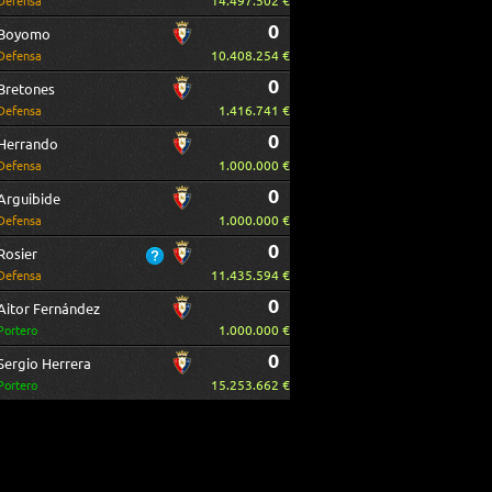
14.497.502 €
Defensa
0
Boyomo
10.408.254 €
Defensa
0
Bretones
1.416.741 €
Defensa
0
Herrando
1.000.000 €
Defensa
0
Arguibide
1.000.000 €
Defensa
0
Rosier
11.435.594 €
Defensa
0
Aitor Fernández
1.000.000 €
Portero
0
Sergio Herrera
15.253.662 €
Portero