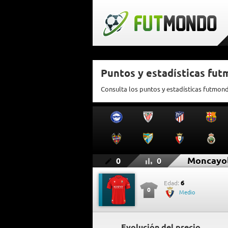
Puntos y estadísticas fu
Consulta los puntos y estadísticas futmon
Moncayo
0
0
6
Edad:
0
Medio
Evolución del precio