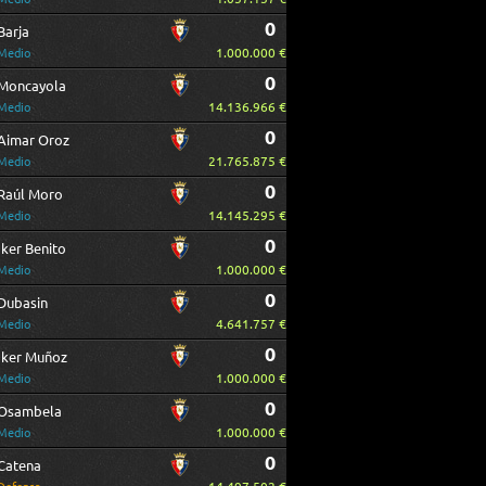
0
Barja
1.000.000 €
Medio
0
Moncayola
14.136.966 €
Medio
0
Aimar Oroz
21.765.875 €
Medio
0
Raúl Moro
14.145.295 €
Medio
0
Iker Benito
1.000.000 €
Medio
0
Dubasin
4.641.757 €
Medio
0
Iker Muñoz
1.000.000 €
Medio
0
Osambela
1.000.000 €
Medio
0
Catena