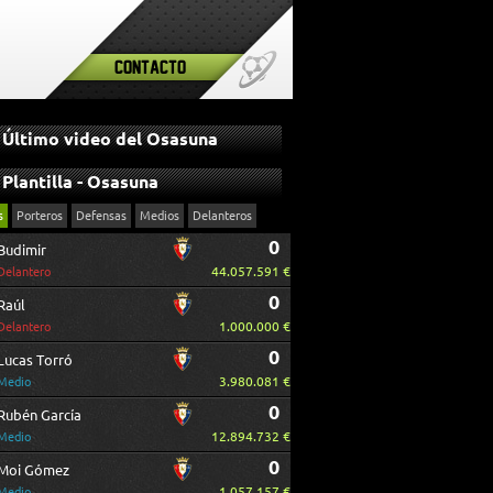
Contacto
Último video del Osasuna
Plantilla - Osasuna
s
Porteros
Defensas
Medios
Delanteros
0
Budimir
44.057.591 €
Delantero
0
Raúl
1.000.000 €
Delantero
0
Lucas Torró
3.980.081 €
Medio
0
Rubén García
12.894.732 €
Medio
0
Moi Gómez
1.057.157 €
Medio