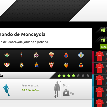
tmondo de Moncayola
do de Moncayola jornada a jornada
Todo
la
0
Precio actual:
cm
14.136.966 €
0
Kg