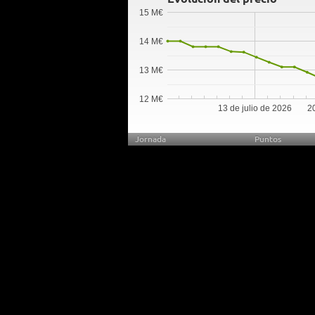
15 M€
14 M€
13 M€
12 M€
13 de julio de 2026
20
Jornada
Puntos