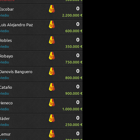
0
Escobar
2.200.000 €
Medio
0
Luis Alejandro Paz
600.000 €
Medio
0
Robles
350.000 €
Medio
0
Robayo
750.000 €
Medio
0
Danovis Banguero
800.000 €
Medio
0
Cataño
900.000 €
Medio
0
Neneco
1.000.000 €
Medio
0
Jáder
250.000 €
Medio
0
Lemur