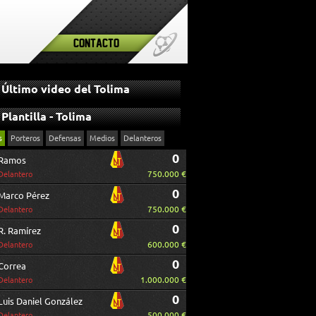
Contacto
Último video del Tolima
Plantilla - Tolima
s
Porteros
Defensas
Medios
Delanteros
0
Ramos
750.000 €
Delantero
0
Marco Pérez
750.000 €
Delantero
0
R. Ramírez
600.000 €
Delantero
0
Correa
1.000.000 €
Delantero
0
Luis Daniel González
500.000 €
Delantero