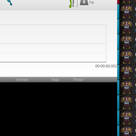
0
Kg
0
00:00:00.001
Partido
Jugó
Titular