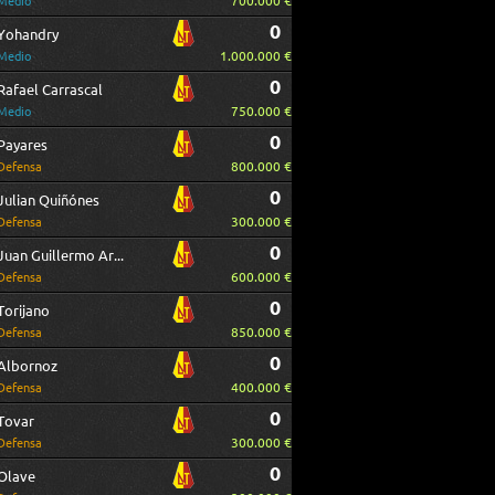
700.000 €
Medio
0
Yohandry
1.000.000 €
Medio
0
Rafael Carrascal
750.000 €
Medio
0
Payares
800.000 €
Defensa
0
Julian Quiñónes
300.000 €
Defensa
0
Juan Guillermo Arboleda
600.000 €
Defensa
0
Torijano
850.000 €
Defensa
0
Albornoz
400.000 €
Defensa
0
Tovar
300.000 €
Defensa
0
Olave