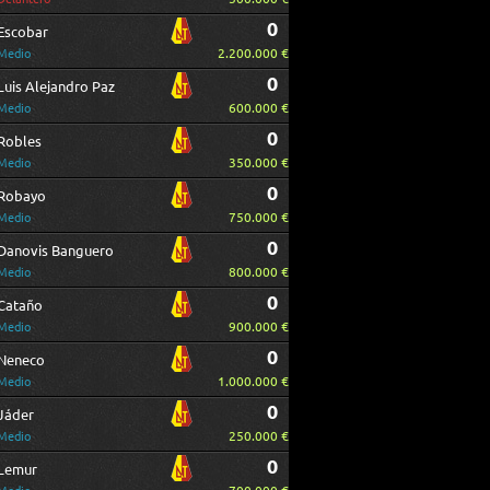
0
Escobar
2.200.000 €
Medio
0
Luis Alejandro Paz
600.000 €
Medio
0
Robles
350.000 €
Medio
0
Robayo
750.000 €
Medio
0
Danovis Banguero
800.000 €
Medio
0
Cataño
900.000 €
Medio
0
Neneco
1.000.000 €
Medio
0
Jáder
250.000 €
Medio
0
Lemur