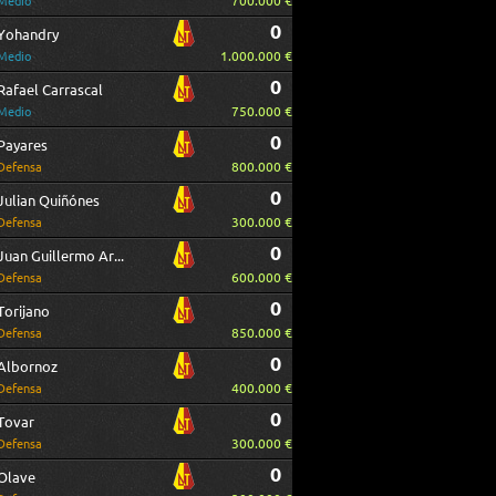
700.000 €
Medio
0
Yohandry
1.000.000 €
Medio
0
Rafael Carrascal
750.000 €
Medio
0
Payares
800.000 €
Defensa
0
Julian Quiñónes
300.000 €
Defensa
0
Juan Guillermo Arboleda
600.000 €
Defensa
0
Torijano
850.000 €
Defensa
0
Albornoz
400.000 €
Defensa
0
Tovar
300.000 €
Defensa
0
Olave