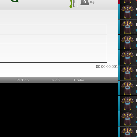
0
Kg
0
00:00:00.001
Partido
Jugó
Titular