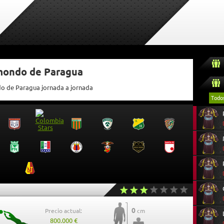
tmondo de Paragua
do de Paragua jornada a jornada
Todo
0
Precio actual:
cm
800.000 €