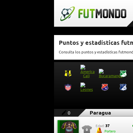
Puntos y estadísticas fu
Consulta los puntos y estadísticas futmon
Paragua
0
37
Edad:
0
Portero