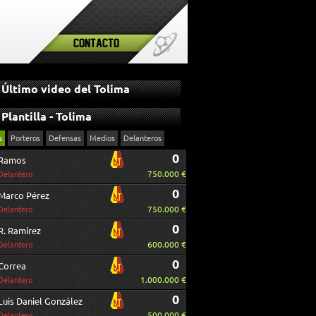
Contacto
Último video del Tolima
Plantilla - Tolima
s
Porteros
Defensas
Medios
Delanteros
0
Ramos
750.000 €
Delantero
0
Marco Pérez
750.000 €
Delantero
0
R. Ramírez
600.000 €
Delantero
0
Correa
1.000.000 €
Delantero
0
Luis Daniel González
500.000 €
Delantero