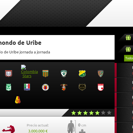
mondo de Uribe
do de Uribe jornada a jornada
Todo
0
Precio actual:
cm
3.000.000 €