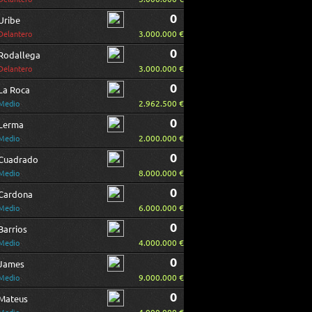
0
Uribe
3.000.000 €
Delantero
0
Rodallega
3.000.000 €
Delantero
0
La Roca
2.962.500 €
Medio
0
Lerma
2.000.000 €
Medio
0
Cuadrado
8.000.000 €
Medio
0
Cardona
6.000.000 €
Medio
0
Barrios
4.000.000 €
Medio
0
James
9.000.000 €
Medio
0
Mateus