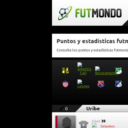
Puntos y estadísticas fut
Consulta los puntos y estadísticas futmon
Uribe
0
38
Edad:
0
Delantero