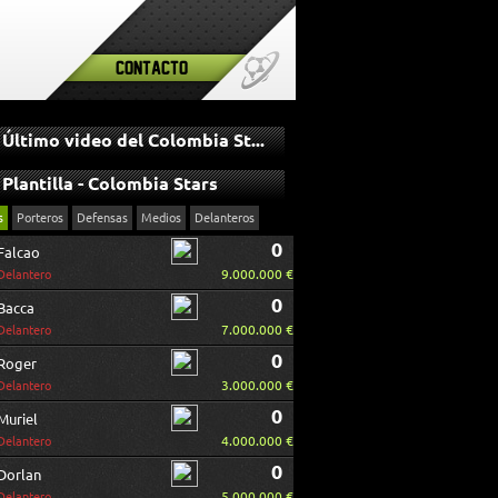
Contacto
Último video del Colombia Stars
Plantilla - Colombia Stars
s
Porteros
Defensas
Medios
Delanteros
0
Falcao
9.000.000 €
Delantero
0
Bacca
7.000.000 €
Delantero
0
Roger
3.000.000 €
Delantero
0
Muriel
4.000.000 €
Delantero
0
Dorlan
5.000.000 €
Delantero