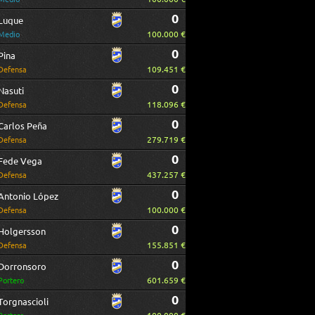
0
Luque
100.000 €
Medio
0
Pina
109.451 €
Defensa
0
Nasuti
118.096 €
Defensa
0
Carlos Peña
279.719 €
Defensa
0
Fede Vega
437.257 €
Defensa
0
Antonio López
100.000 €
Defensa
0
Holgersson
155.851 €
Defensa
0
Dorronsoro
601.659 €
Portero
0
Torgnascioli