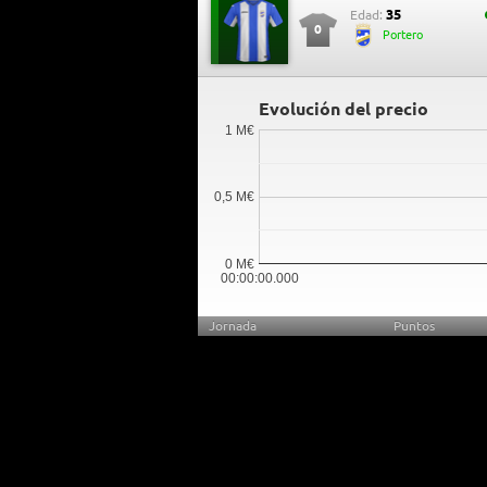
35
Edad:
0
Portero
Evolución del precio
1 M€
0,5 M€
0 M€
00:00:00.000
Jornada
Puntos