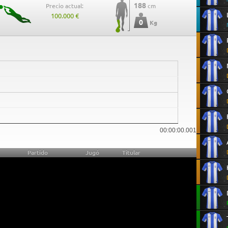
188
Precio actual:
cm
100.000 €
0
Kg
0
00:00:00.001
Partido
Jugó
Titular