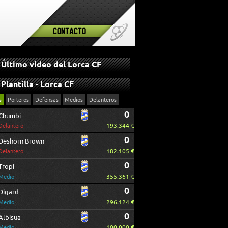
Contacto
Último video del Lorca CF
Plantilla - Lorca CF
s
Porteros
Defensas
Medios
Delanteros
0
Chumbi
193.344 €
Delantero
0
Deshorn Brown
182.105 €
Delantero
0
Tropi
355.361 €
Medio
0
Digard
296.124 €
Medio
0
Albisua
100.000 €
Medio