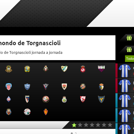
mondo de Torgnascioli
do de Torgnascioli jornada a jornada
Todo