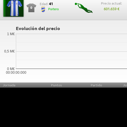
Precio actual:
41
Edad:
0
601.659 €
Portero
Evolución del precio
1 M€
0,5 M€
0 M€
00:00:00.000
Jornada
Puntos
Partido
Ju