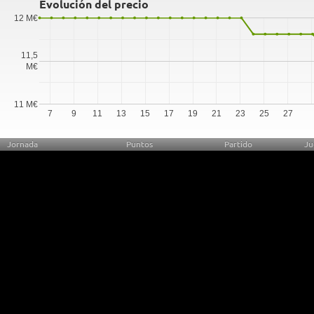
Evolución del precio
12 M€
11,5
M€
11 M€
7
9
11
13
15
17
19
21
23
25
27
Jornada
Puntos
Partido
Ju