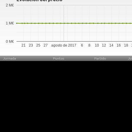
2 M€
1 M€
0 M€
21
23
25
27
agosto de 2017
6
8
10
12
14
16
18
Jornada
Puntos
Partido
Ju