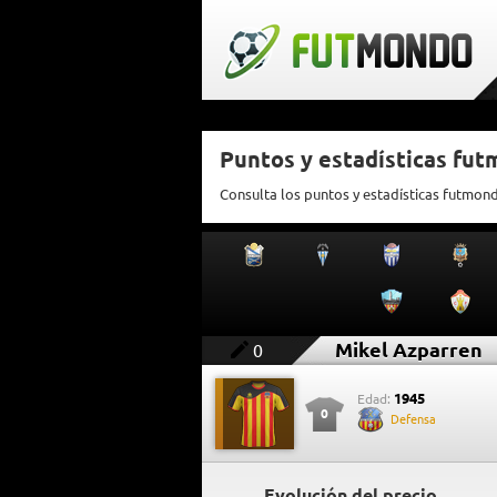
Puntos y estadísticas fu
Consulta los puntos y estadísticas futmon
Mikel Azparren
0
1945
Edad:
0
Defensa
Evolución del precio