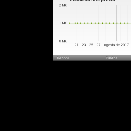
2 M€
1 M€
0 M€
21
23
25
27
agosto de 2017
Jornada
Puntos