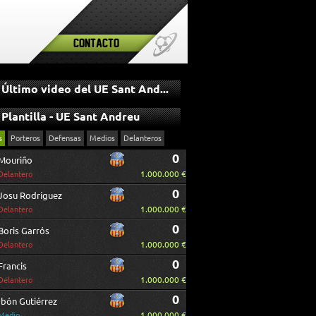
Contacto
Último video del UE Sant Andreu
Plantilla - UE Sant Andreu
s
Porteros
Defensas
Medios
Delanteros
0
Mouriño
1.000.000 €
Delantero
0
Josu Rodríguez
1.000.000 €
Delantero
0
Boris Garrós
1.000.000 €
Delantero
0
Francis
1.000.000 €
Delantero
0
Ibón Gutiérrez
1.000.000 €
Medio