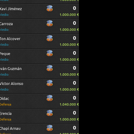
0
Xavi Jiménez
1.000.000 €
Medio
0
Carroza
1.000.000 €
Medio
0
Ton Alcover
1.000.000 €
Medio
0
Peque
1.000.000 €
Medio
0
Iván Guzmán
1.000.000 €
Medio
0
Víctor Alonso
1.000.000 €
Medio
0
Didac
1.040.000 €
Defensa
0
Erencia
1.000.000 €
Defensa
0
Chapi Arnau