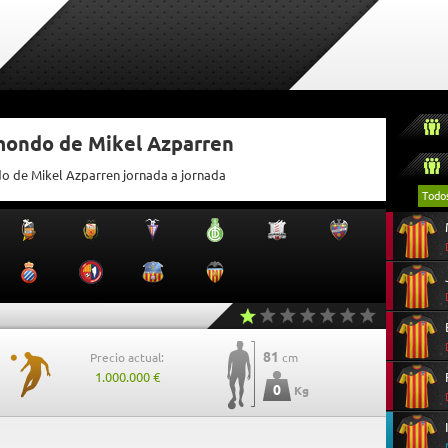
tmondo de Mikel Azparren
do de Mikel Azparren jornada a jornada
Todo
81
Precio actual:
cm
1.000.000 €
0
Kg