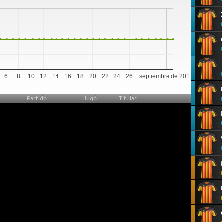
0
6
8
10
12
14
16
18
20
22
24
26
septiembre de 2017
Partido
Jugó
Titular