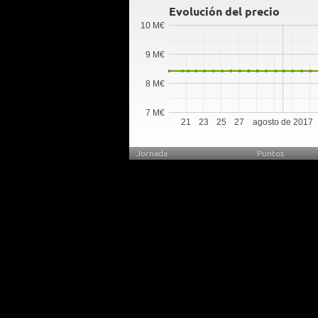
Evolución del precio
10 M€
9 M€
8 M€
7 M€
21
23
25
27
agosto de 2017
Jornada
Puntos