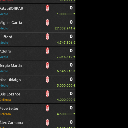
0
FatauBORRAR
1.000.000 €
Medio
0
Miguel García
27.332.941 €
Medio
0
Clifford
14.747.506 €
Medio
0
Adolfo
7.016.819 €
Medio
0
Sergio Martín
6.546.910 €
Medio
0
Nico Hidalgo
5.000.000 €
Medio
0
Luis Lozanos
4.000.000 €
Defensa
0
Pepe Sellés
4.500.000 €
Defensa
0
Álex Carmona