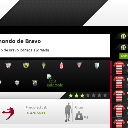
tmondo de Bravo
do de Bravo jornada a jornada
Todo
0
Precio actual:
cm
8.426.569 €
0
Kg