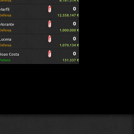
6.181.314 €
Defensa
0
Marfil
12.358.147 €
Defensa
0
Morante
1.000.000 €
Defensa
0
Lucena
1.070.134 €
Defensa
0
Joao Costa
131.337 €
Portero