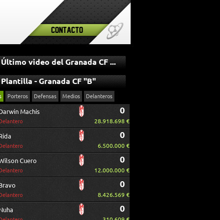
Contacto
Último video del Granada CF "B"
Plantilla - Granada CF "B"
s
Porteros
Defensas
Medios
Delanteros
0
Darwin Machís
28.918.698 €
Delantero
0
Rida
6.500.000 €
Delantero
0
Wilson Cuero
12.000.000 €
Delantero
0
Bravo
8.426.569 €
Delantero
0
Nuha
310.609 €
Delantero