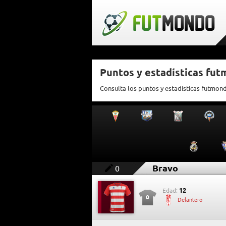
Puntos y estadísticas fu
Consulta los puntos y estadísticas futmon
Bravo
0
12
Edad:
0
Delantero