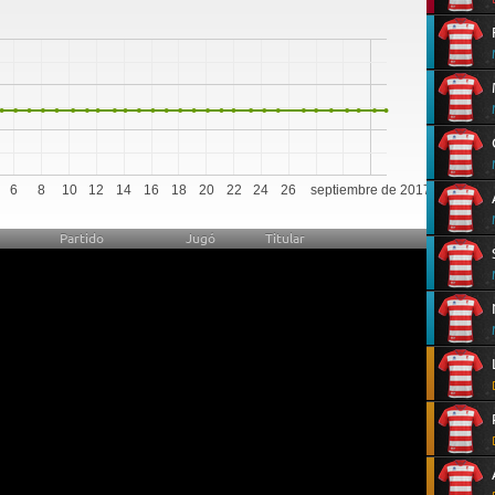
0
6
8
10
12
14
16
18
20
22
24
26
septiembre de 2017
Partido
Jugó
Titular