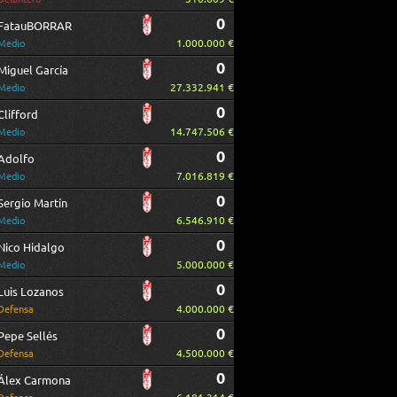
0
FatauBORRAR
1.000.000 €
Medio
0
Miguel García
27.332.941 €
Medio
0
Clifford
14.747.506 €
Medio
0
Adolfo
7.016.819 €
Medio
0
Sergio Martín
6.546.910 €
Medio
0
Nico Hidalgo
5.000.000 €
Medio
0
Luis Lozanos
4.000.000 €
Defensa
0
Pepe Sellés
4.500.000 €
Defensa
0
Álex Carmona