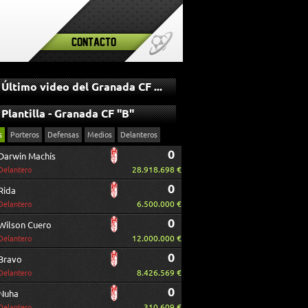
Contacto
Último video del Granada CF "B"
Plantilla - Granada CF "B"
s
Porteros
Defensas
Medios
Delanteros
0
Darwin Machís
28.918.698 €
Delantero
0
Rida
6.500.000 €
Delantero
0
Wilson Cuero
12.000.000 €
Delantero
0
Bravo
8.426.569 €
Delantero
0
Nuha
310.609 €
Delantero