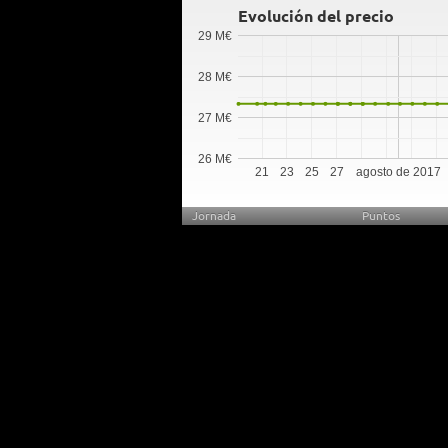
Evolución del precio
29 M€
28 M€
27 M€
26 M€
21
23
25
27
agosto de 2017
Jornada
Puntos