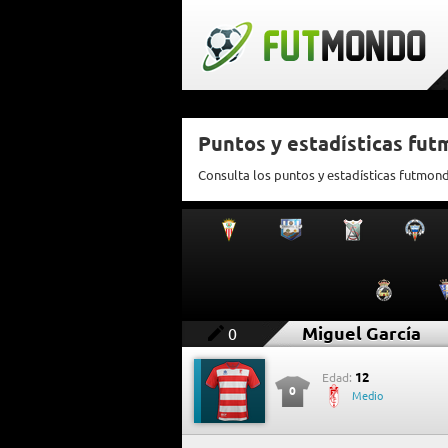
Puntos y estadísticas fut
Consulta los puntos y estadísticas futmon
Miguel García
0
12
Edad:
0
Medio