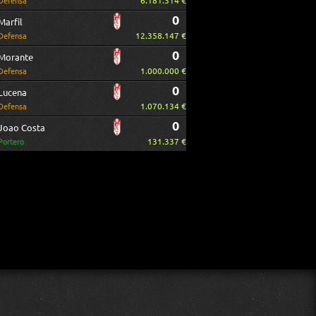
6.181.314 €
Defensa
0
Marfil
12.358.147 €
Defensa
0
Morante
1.000.000 €
Defensa
0
Lucena
1.070.134 €
Defensa
0
Joao Costa
131.337 €
Portero