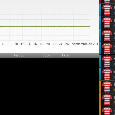
0
6
8
10
12
14
16
18
20
22
24
26
septiembre de 2017
Partido
Jugó
Titular