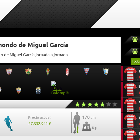
mondo de Miguel García
do de Miguel García jornada a jornada
Todo
170
Precio actual:
cm
27.332.941 €
64
Kg