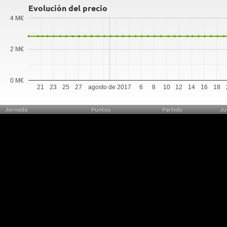
Evolución del precio
4 M€
2 M€
0 M€
21
23
25
27
agosto de 2017
6
8
10
12
14
16
18
Jornada
Puntos
Partido
Ju