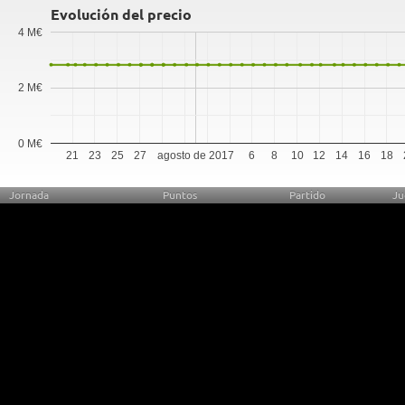
Evolución del precio
4 M€
2 M€
0 M€
21
23
25
27
agosto de 2017
6
8
10
12
14
16
18
Jornada
Puntos
Partido
Ju