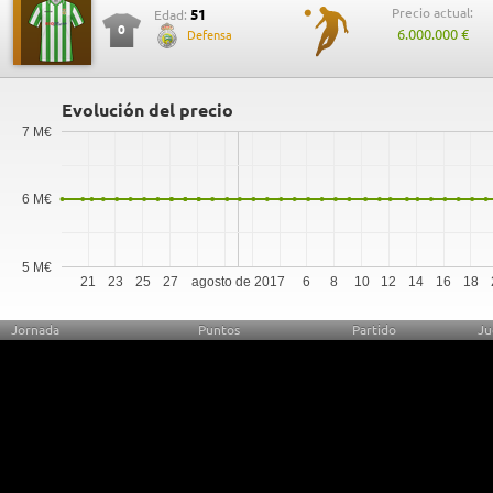
Precio actual:
51
Edad:
0
6.000.000 €
Defensa
Evolución del precio
7 M€
6 M€
5 M€
21
23
25
27
agosto de 2017
6
8
10
12
14
16
18
Jornada
Puntos
Partido
Ju