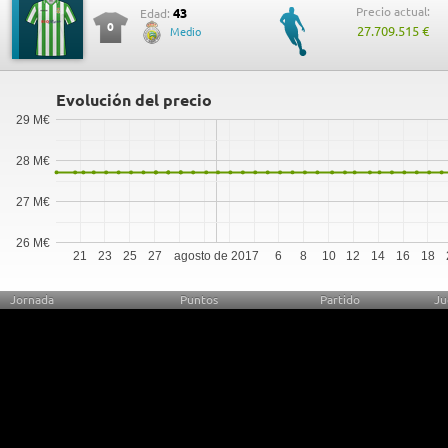
Precio actual:
43
Edad:
0
27.709.515 €
Medio
Evolución del precio
29 M€
28 M€
27 M€
26 M€
21
23
25
27
agosto de 2017
6
8
10
12
14
16
18
Jornada
Puntos
Partido
Ju