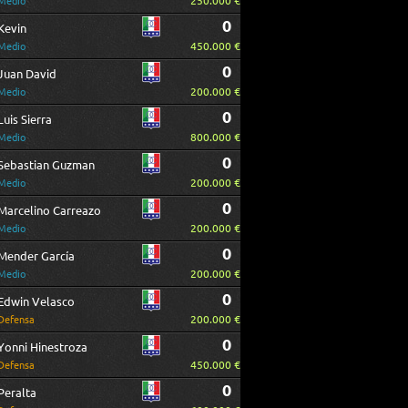
250.000 €
Medio
0
Kevin
450.000 €
Medio
0
Juan David
200.000 €
Medio
0
Luis Sierra
800.000 €
Medio
0
Sebastian Guzman
200.000 €
Medio
0
Marcelino Carreazo
200.000 €
Medio
0
Mender García
200.000 €
Medio
0
Edwin Velasco
200.000 €
Defensa
0
Yonni Hinestroza
450.000 €
Defensa
0
Peralta