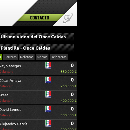
Contacto
Último video del Once Caldas
Plantilla - Once Caldas
s
Porteros
Defensas
Medios
Delanteros
0
Ray Vanegas
350.000 €
Delantero
0
César Amaya
250.000 €
Delantero
0
Steer
400.000 €
Delantero
0
David Lemos
500.000 €
Delantero
0
Alejandro García
200.000 €
Delantero