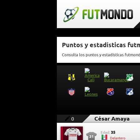
Puntos y estadísticas fu
Consulta los puntos y estadísticas futmon
César Amaya
0
35
Edad:
31
Delantero