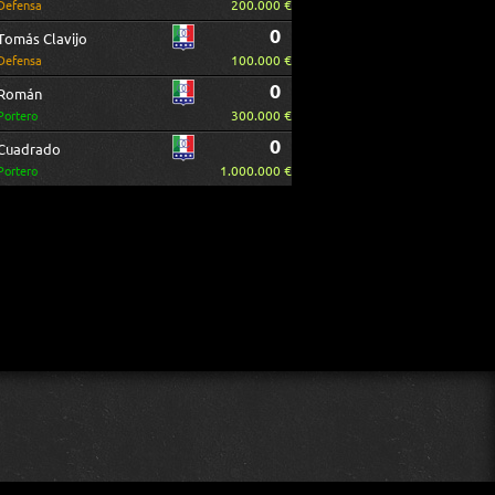
200.000 €
Defensa
0
Tomás Clavijo
100.000 €
Defensa
0
Román
300.000 €
Portero
0
Cuadrado
1.000.000 €
Portero