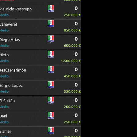
0
Mauricio Restrepo
250.000 €
Medio
0
Cañaveral
850.000 €
Medio
0
Diego Arias
600.000 €
Medio
0
Nieto
1.500.000 €
Medio
0
Jesús Marimón
450.000 €
Medio
0
Sergio López
550.000 €
Medio
0
El Sultán
200.000 €
Medio
0
Dani
250.000 €
Medio
0
Bismar