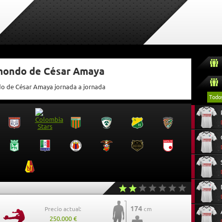
tmondo de César Amaya
do de César Amaya jornada a jornada
Todo
174
Precio actual:
cm
250.000 €