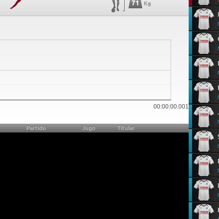
71
Kg
31
00:00:00.001
Partido
Jugó
Titular