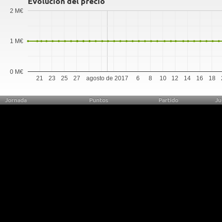
Evolución del precio
2 M€
1 M€
0 M€
21
23
25
27
agosto de 2017
6
8
10
12
14
16
18
Jornada
Puntos
Partido
Ju