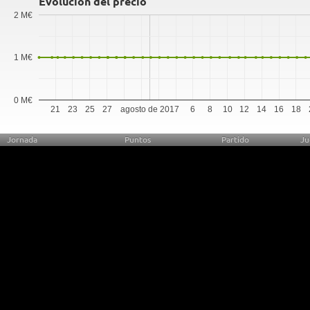
Evolución del precio
2 M€
1 M€
0 M€
21
23
25
27
agosto de 2017
6
8
10
12
14
16
18
Jornada
Puntos
Partido
Ju