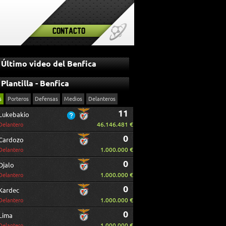
Contacto
Último video del Benfica
Plantilla - Benfica
s
Porteros
Defensas
Medios
Delanteros
11
Lukebakio
46.146.481 €
Delantero
0
Cardozo
1.000.000 €
Delantero
0
Djalo
1.000.000 €
Delantero
0
Kardec
1.000.000 €
Delantero
0
Lima
1.000.000 €
Delantero