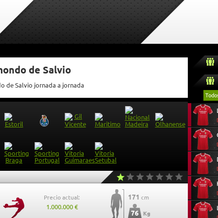
mondo de Salvio
do de Salvio jornada a jornada
Todo
171
Precio actual:
cm
1.000.000 €
76
Kg