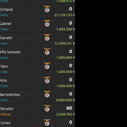
1.568.972 €
Medio
0
Di María
27.159.135 €
Medio
0
Gabriel
7.083.590 €
Medio
0
Taarabt
12.499.241 €
Medio
0
Alfa Semedo
1.000.000 €
Medio
0
Fejsa
1.000.000 €
Medio
0
Jota
1.000.000 €
Medio
0
Barrenechea
8.000.000 €
Medio
60
Obrador
2.028.783 €
Defensa
0
Cortes