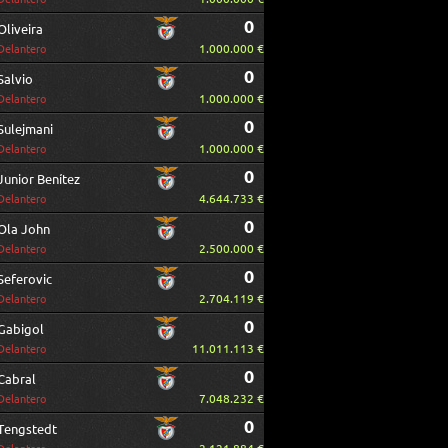
0
Oliveira
1.000.000 €
Delantero
0
Salvio
1.000.000 €
Delantero
0
Sulejmani
1.000.000 €
Delantero
0
Junior Benítez
4.644.733 €
Delantero
0
Ola John
2.500.000 €
Delantero
0
Seferovic
2.704.119 €
Delantero
0
Gabigol
11.011.113 €
Delantero
0
Cabral
7.048.232 €
Delantero
0
Tengstedt