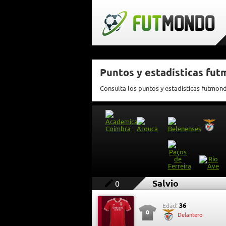
Puntos y estadísticas fut
Consulta los puntos y estadísticas futmon
Salvio
0
36
Edad:
0
Delantero