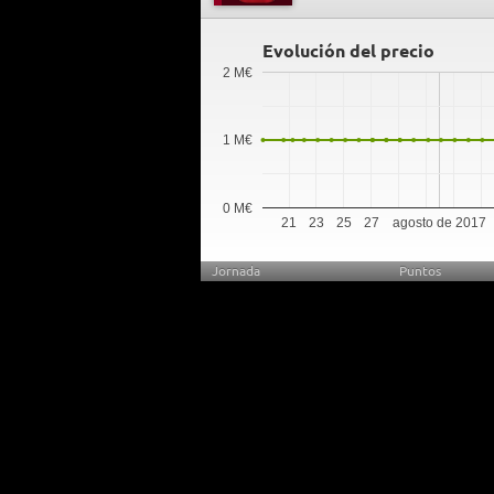
Evolución del precio
2 M€
1 M€
0 M€
21
23
25
27
agosto de 2017
Jornada
Puntos