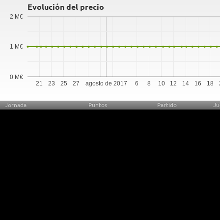
Evolución del precio
2 M€
1 M€
0 M€
21
23
25
27
agosto de 2017
6
8
10
12
14
16
18
Jornada
Puntos
Partido
Ju