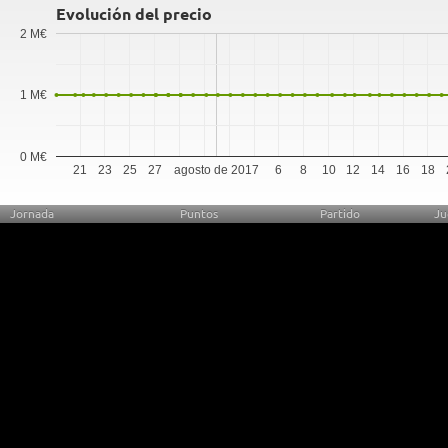
Evolución del precio
2 M€
1 M€
0 M€
21
23
25
27
agosto de 2017
6
8
10
12
14
16
18
Jornada
Puntos
Partido
Ju