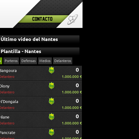
Contacto
Último video del Nantes
Plantilla - Nantes
s
Porteros
Defensas
Medios
Delanteros
0
Bangoura
1.000.000 €
Delantero
0
Diony
1.000.000 €
Delantero
0
N'Dongala
1.000.000 €
Delantero
0
Niane
1.000.000 €
Delantero
0
Pancrate
1.000.000 €
Delantero