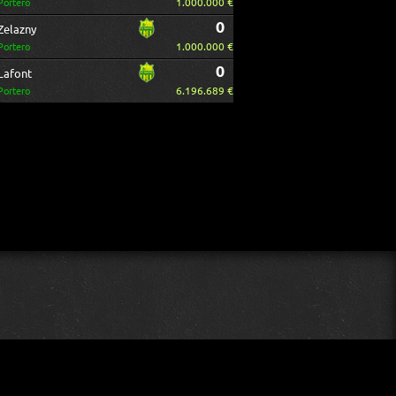
1.000.000 €
Portero
0
Zelazny
1.000.000 €
Portero
0
Lafont
6.196.689 €
Portero