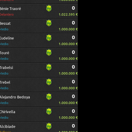
0
Bénie Traoré
1.022.595 €
Delantero
0
Bessat
1.000.000 €
Medio
0
Eudeline
1.000.000 €
Medio
0
Touré
1.000.000 €
Medio
0
Trabelsi
1.000.000 €
Medio
0
Trebel
1.000.000 €
Medio
0
Alejandro Bedoya
1.000.000 €
Medio
0
Chirivella
1.000.000 €
Medio
0
Alcibiade