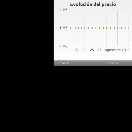
Evolución del precio
2 M€
1 M€
0 M€
21
23
25
27
agosto de 2017
Jornada
Puntos