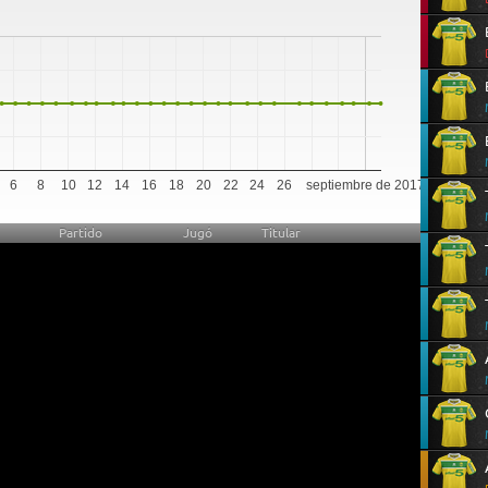
0
6
8
10
12
14
16
18
20
22
24
26
septiembre de 2017
Partido
Jugó
Titular