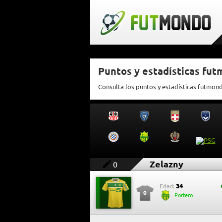
Puntos y estadísticas fu
Consulta los puntos y estadísticas futmon
Zelazny
0
34
Edad:
0
Portero