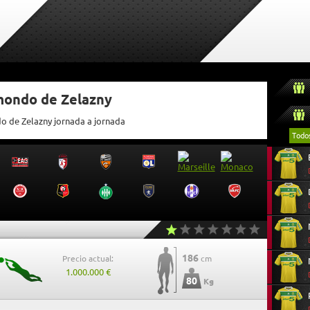
tmondo de Zelazny
do de Zelazny jornada a jornada
Todo
186
Precio actual:
cm
1.000.000 €
80
Kg