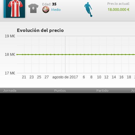
Precio actual:
35
Edad:
0
18.000.000 €
Medio
Evolución del precio
19 M€
18 M€
17 M€
21
23
25
27
agosto de 2017
6
8
10
12
14
16
18
Jornada
Puntos
Partido
Ju