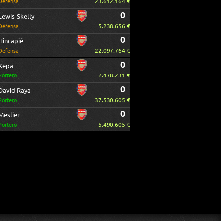
23.612.164 €
Defensa
0
Lewis-Skelly
5.238.656 €
Defensa
0
Hincapié
22.097.764 €
Defensa
0
Kepa
2.478.231 €
Portero
0
David Raya
37.530.605 €
Portero
0
Meslier
5.490.605 €
Portero