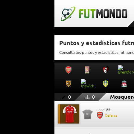
Puntos y estadísticas fu
Consulta los puntos y estadísticas futmo
Mosquer
0
0
22
Edad:
0
Defensa