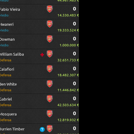
44.967.485 €
Medio
0
Fabio Vieira
14.330.483 €
Medio
0
Nwaneri
19.333.524 €
Medio
0
Dowman
1.000.000 €
Medio
0
William Saliba
32.651.733 €
Defensa
0
Calafiori
18.482.307 €
Defensa
0
Ben White
11.446.842 €
Defensa
0
Gabriel
42.503.634 €
Defensa
0
Mosquera
12.819.932 €
Defensa
0
Jurrien Timber