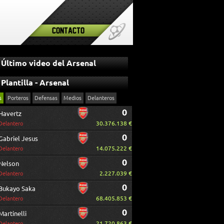
Contacto
Último video del Arsenal
Plantilla - Arsenal
s
Porteros
Defensas
Medios
Delanteros
0
Havertz
30.376.138 €
Delantero
0
Gabriel Jesus
14.075.222 €
Delantero
0
Nelson
2.227.039 €
Delantero
0
Bukayo Saka
68.405.853 €
Delantero
0
Martinelli
21.720.863 €
Delantero