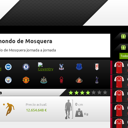
tmondo de Mosquera
ndo de Mosquera jornada a jornada
Todo
a
0
Precio actual:
cm
12.654.648 €
0
Kg