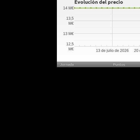
Evolución del precio
14 M€
13,5
M€
13 M€
12,5
M€
13 de julio de 2026
20 
Jornada
Puntos