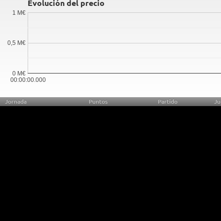
Evolución del precio
1 M€
0,5 M€
0 M€
00:00:00.000
Jornada
Puntos
Partido
Ju