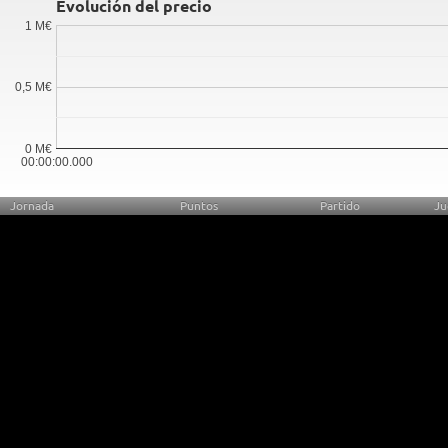
Evolución del precio
1 M€
0,5 M€
0 M€
00:00:00.000
Jornada
Puntos
Partido
Ju