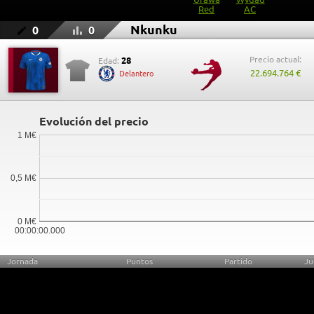
Nkunku
0
0
Precio actual:
28
Edad:
22.694.764 €
Delantero
Evolución del precio
1 M€
0,5 M€
0 M€
00:00:00.000
Jornada
Puntos
Partido
Ju