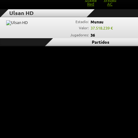
Ulsan HD
Estadio:
Munsu
Valor:
37.518.239 €
Jugadores:
36
Partidos